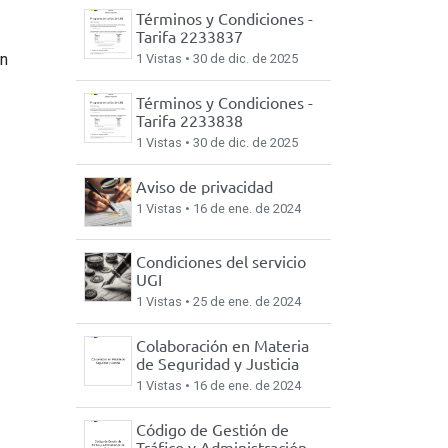
Términos y Condiciones -
Tarifa 2233837
en
1 Vistas •
30 de dic. de 2025
Términos y Condiciones -
Tarifa 2233838
1 Vistas •
30 de dic. de 2025
Aviso de privacidad
1 Vistas •
16 de ene. de 2024
Acerca de nosotros
Condiciones del servicio
Acerca de UGI
UGI
Blog
1 Vistas •
25 de ene. de 2024
Colabora con nosotros
Acceso Colaboradores
Colaboración en Materia
de Seguridad y Justicia
1 Vistas •
16 de ene. de 2024
Código de Gestión de
Tráfico y Administración