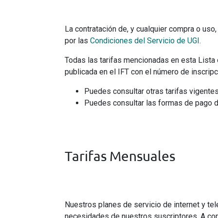
La contratación de, y cualquier compra o uso
por las
Condiciones del Servicio de UGI
.
Todas las tarifas mencionadas en esta Lista 
Síguenos
publicada en el IFT con el número de inscrip
Puedes consultar otras tarifas vigente
Puedes consultar las formas de pago 
Disponibilidad
Apren
Cobertura
Maltrata
Tarifas Mensuales
Camerino Z. Mendoza
Nogales
Huiloapan de Cuauhtémoc
Río Blanco
Rafael Delgado
Nuestros planes de servicio de internet y te
Tlilapan
necesidades de nuestros suscriptores. A cont