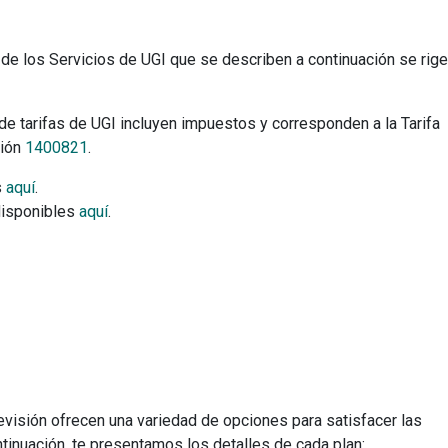
, de los Servicios de UGI que se describen a continuación se rig
de tarifas de UGI incluyen impuestos y corresponden a la Tarifa
ción
1400821
.
s
aquí
.
disponibles
aquí
.
de más
Ayuda
Internet
Contáctanos
Tecnología WiFi
Preguntas frecuentes
Aprendizaje a distancia
Centro de ayuda
Creadores de contenido
Prueba de velocidad
Streaming
Velocidad promedio
Trabajo en casa
Legal
Gaming
Tarifas IFT
levisión ofrecen una variedad de opciones para satisfacer las
TV digital
Privacidad
inuación, te presentamos los detalles de cada plan: