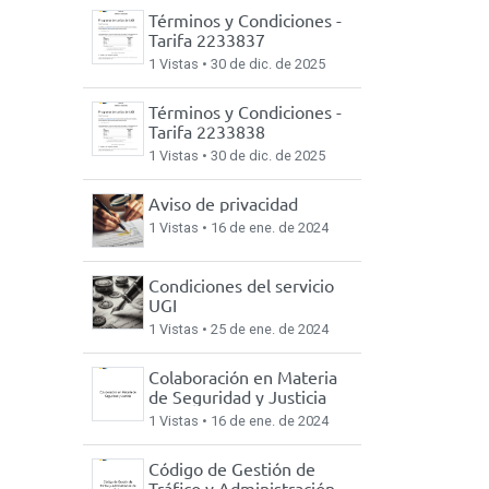
Términos y Condiciones -
Tarifa 2233837
1 Vistas •
30 de dic. de 2025
Términos y Condiciones -
Tarifa 2233838
1 Vistas •
30 de dic. de 2025
Aviso de privacidad
1 Vistas •
16 de ene. de 2024
Acerca de nosotros
Condiciones del servicio
Acerca de UGI
UGI
Blog
1 Vistas •
25 de ene. de 2024
Colabora con nosotros
Acceso Colaboradores
Colaboración en Materia
de Seguridad y Justicia
1 Vistas •
16 de ene. de 2024
Código de Gestión de
Tráfico y Administración