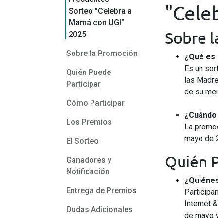
"Cele
Sorteo "Celebra a
Mamá con UGI"
Sobre 
2025
Sobre la Promoción
¿Qué es 
Síguenos
Es un sor
Quién Puede
las Madre
Participar
de su men
Cómo Participar
Disponibilidad
Apren
¿Cuándo 
Los Premios
La promoc
Cobertura
mayo de 
El Sorteo
Maltrata
Camerino Z. Mendoza
Quién P
Ganadores y
Nogales
Notificación
Huiloapan de Cuauhtémoc
¿Quiénes
Río Blanco
Entrega de Premios
Participa
Rafael Delgado
Internet 
Dudas Adicionales
Tlilapan
de mayo y