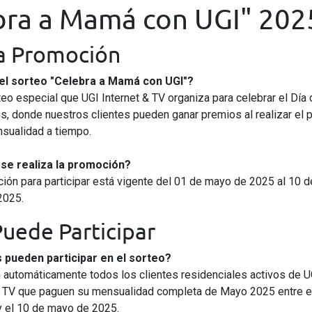
bra a Mamá con UGI" 202
la Promoción
el sorteo "Celebra a Mamá con UGI"?
teo especial que UGI Internet & TV organiza para celebrar el Día 
s, donde nuestros clientes pueden ganar premios al realizar el 
sualidad a tiempo.
de más
Ayuda
se realiza la promoción?
ión para participar está vigente del 01 de mayo de 2025 al 10 d
Internet
Contáctanos
2025.
Tecnología WiFi
Preguntas frecuentes
Aprendizaje a distancia
Centro de ayuda
uede Participar
Creadores de contenido
Prueba de velocidad
Streaming
Velocidad promedio
 pueden participar en el sorteo?
Trabajo en casa
Legal
n automáticamente todos los clientes residenciales activos de U
Gaming
Tarifas IFT
& TV que paguen su mensualidad completa de Mayo 2025 entre e
TV digital
Privacidad
 el 10 de mayo de 2025.