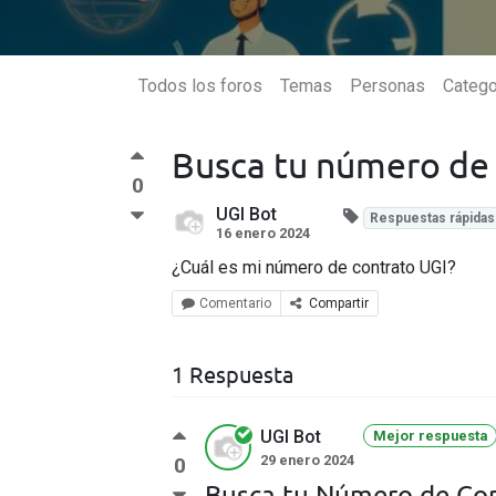
Todos los foros
Temas
Personas
Catego
Busca tu número de
Síguenos
0
UGI Bot
Respuestas rápidas
16 enero 2024
¿Cuál es mi número de contrato UGI?
Disponibilidad
Apren
Comentario
Compartir
Cobertura
Maltrata
Camerino Z. Mendoza
1 Respuesta
Nogales
Huiloapan de Cuauhtémoc
UGI Bot
Mejor respuesta
Río Blanco
29 enero 2024
0
Rafael Delgado
Busca tu Número de Co