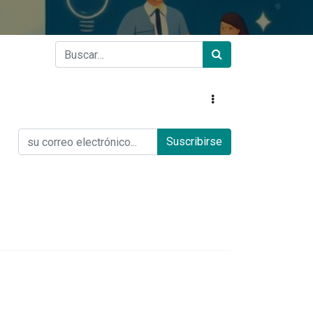
Suscribirse
Acerca de nosotros
Acerca de UGI
Blog
Colabora con nosotros
Acceso Colaboradores