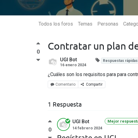
Todos los foros
Temas
Personas
Catego
Contratar un plan d
Síguenos
0
UGI Bot
Respuestas rápidas
16 enero 2024
¿Cuáles son los requisitos para para cont
Disponibilidad
Apren
Comentario
Compartir
Cobertura
Maltrata
Camerino Z. Mendoza
1 Respuesta
Nogales
Huiloapan de Cuauhtémoc
UGI Bot
Mejor respuest
Río Blanco
14 febrero 2024
0
Rafael Delgado
Regístrate en UGI