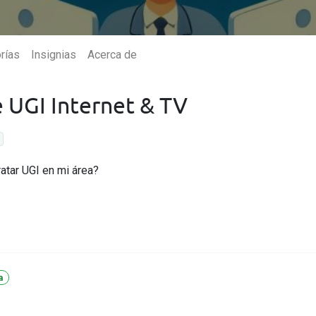
rías
Insignias
Acerca de
e UGI Internet & TV
ratar UGI en mi área?
de más
Ayuda
Internet
Contáctanos
Tecnología WiFi
Preguntas frecuentes
Aprendizaje a distancia
Centro de ayuda
Creadores de contenido
Prueba de velocidad
Streaming
Velocidad promedio
a
Trabajo en casa
Legal
Gaming
Tarifas IFT