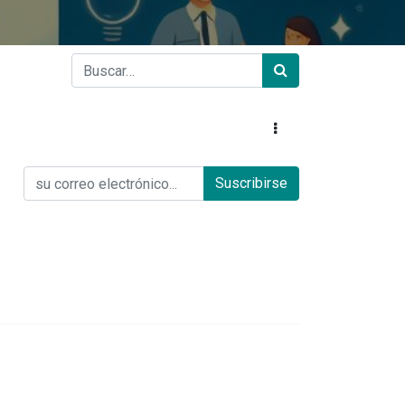
Suscribirse
Acerca de nosotros
Acerca de UGI
Blog
Colabora con nosotros
Acceso Colaboradores