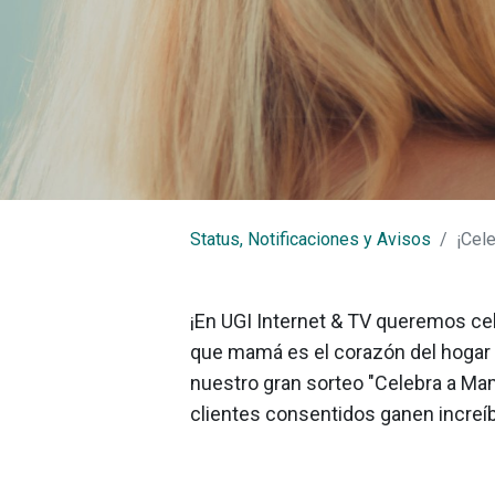
Síguenos
Status, Notificaciones y Avisos
¡Cel
Disponibilidad
Apren
Cobertura
¡En UGI Internet & TV queremos ce
Maltrata
Camerino Z. Mendoza
que mamá es el corazón del hogar 
Nogales
nuestro gran sorteo "Celebra a Ma
Huiloapan de Cuauhtémoc
clientes consentidos ganen increí
Río Blanco
Rafael Delgado
Tlilapan