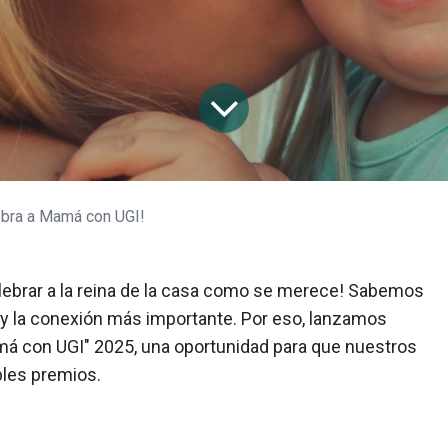
ebra a Mamá con UGI!
de más
Ayuda
Internet
Contáctanos
lebrar a la reina de la casa como se merece! Sabemos
Tecnología WiFi
Preguntas frecuentes
Aprendizaje a distancia
Centro de ayuda
y la conexión más importante. Por eso, lanzamos
Creadores de contenido
Prueba de velocidad
má con UGI" 2025, una oportunidad para que nuestros
Streaming
Velocidad promedio
bles premios.
Trabajo en casa
Legal
Gaming
Tarifas IFT
TV digital
Privacidad