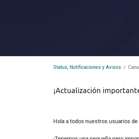
Síguenos
Status, Notificaciones y Avisos
Cana
Disponibilidad
Apren
Cobertura
¡Actualización importante
Maltrata
Camerino Z. Mendoza
Nogales
Huiloapan de Cuauhtémoc
Río Blanco
Hola a todos nuestros usuarios de T
Rafael Delgado
Tlilapan
¡Tenemos una pequeña pero import