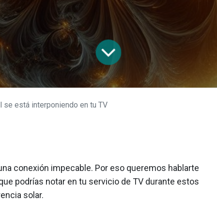
l se está interponiendo en tu TV
de más
Ayuda
Internet
Contáctanos
Tecnología WiFi
Preguntas frecuentes
Aprendizaje a distancia
Centro de ayuda
Creadores de contenido
Prueba de velocidad
 una conexión impecable. Por eso queremos hablarte
Streaming
Velocidad promedio
 que podrías notar en tu servicio de TV durante estos
Trabajo en casa
Legal
encia solar.
Gaming
Tarifas IFT
TV digital
Privacidad