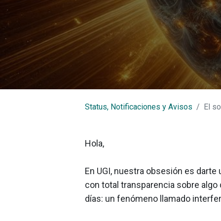
Síguenos
Status, Notificaciones y Avisos
El so
Disponibilidad
Apren
Cobertura
Hola,
Maltrata
Camerino Z. Mendoza
Nogales
En UGI, nuestra obsesión es darte
Huiloapan de Cuauhtémoc
con total transparencia sobre algo
Río Blanco
días: un fenómeno llamado interfer
Rafael Delgado
Tlilapan