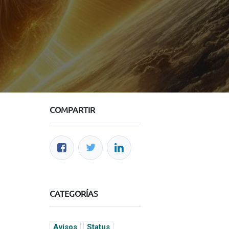
COMPARTIR
Acerca de nosotros
Acerca de UGI
Blog
Colabora con nosotros
Acceso Colaboradores
CATEGORÍAS
Avisos
Status